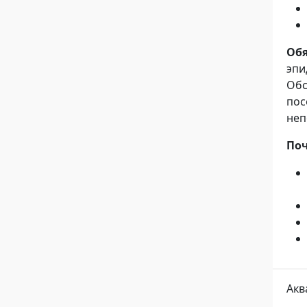
Об
эп
Обс
по
неп
Поч
Акв