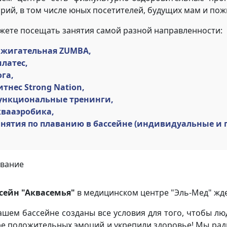
орий, в том числе юных посетителей, будущих мам и по
жете посещать занятия самой разной направленности:
ажигательная ZUMBA,
илатес,
га,
тнес Strong Nation,
ункциональные тренинги,
квааэробика,
анятия по плаванию в бассейне (индивидуальные и 
вание
сейн "Аквасемья"
в медицинском центре "Эль-Мед" жде
ашем бассейне созданы все условия для того, чтобы лю
е положительных эмоций и укрепили здоровье! Мы рады 