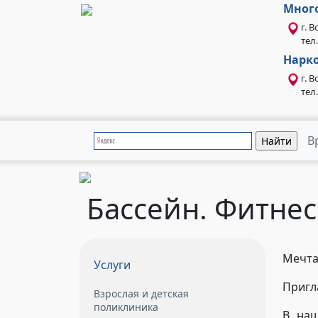
Мног
г. 
тел.
Нарко
г. 
тел
В
Бассейн. Фитнес
Мечта
Услуги
Пригл
Взрослая и детская
поликлиника
В наш