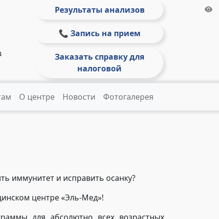
Результаты анализов
📞 Запись на прием
4
Заказать справку для
налоговой
там
О центре
Новости
Фотогалерея
ть иммунитет и исправить осанку?
ицинском центре «Эль-Мед»!
граммы для абсолютно всех возрастных