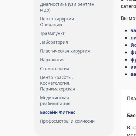
Диагностика (узи рентген
катег
и др)
Вы мо
Центр хирургии.
Операции
з
Травмпункт
п
Лаборатория
йо
Пластическая хирургия
фи
ф
Наркология
а
Стоматология
з
Центр красоты.
Косметология.
Парикмахерская
Медицинская
Пла
реабилитация
Бассейн Фитнес
Бас
Профосмотры и комиссии
В н
мор