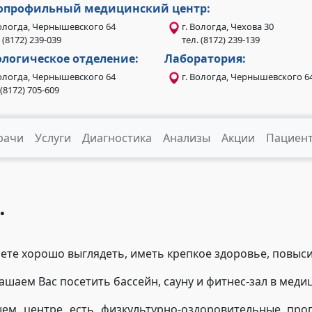
опрофильный медицинский центр:
Вологда, Чернышевского 64
г. Вологда, Чехова 30
 (8172) 239-039
тел. (8172) 239-139
логическое отделение:
Лаборатория:
Вологда, Чернышевского 64
г. Вологда, Чернышевского 6
.(8172) 705-609
рачи
Услуги
Диагностика
Анализы
Акции
Пациен
.
ете хорошо выглядеть, иметь крепкое здоровье, повыси
ашаем Вас посетить бассейн, сауну и фитнес-зал в мед
ем центре есть физкультурно-оздоровительные про