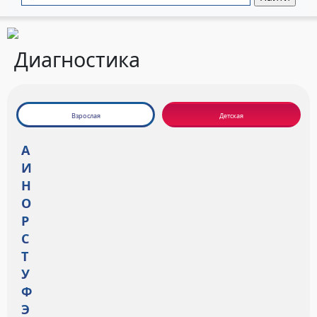
Диагностика
Взрослая
Детская
А
И
Н
О
Р
С
Т
У
Ф
Э