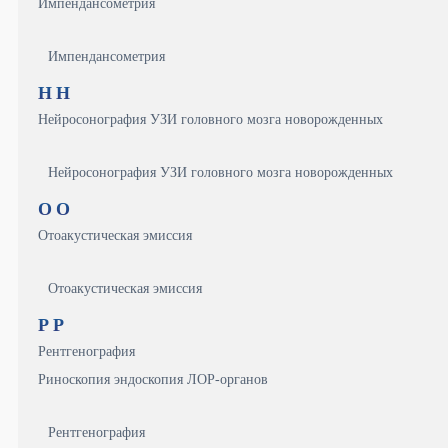
Импендансометрия
Импендансометрия
Н
Н
Нейросонография УЗИ головного мозга новорожденных
Нейросонография УЗИ головного мозга новорожденных
О
О
Отоакустическая эмиссия
Отоакустическая эмиссия
Р
Р
Рентгенография
Риноскопия эндоскопия ЛОР-органов
Рентгенография