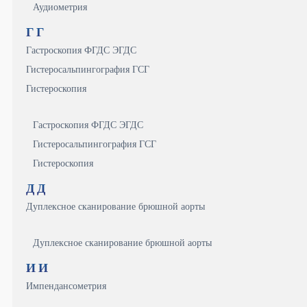
Аудиометрия
Г
Г
Гастроскопия ФГДС ЭГДС
Гистеросальпингография ГСГ
Гистероскопия
Гастроскопия ФГДС ЭГДС
Гистеросальпингография ГСГ
Гистероскопия
Д
Д
Дуплексное сканирование брюшной аорты
Дуплексное сканирование брюшной аорты
И
И
Импендансометрия