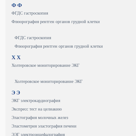
Ф
Ф
ФГДС гастроскопия
Флюорография рентген органов грудной клетки
ФГДС гастроскопия
Флюорография рентген органов грудной клетки
Х
Х
Холтеровское мониторирование ЭКГ
Холтеровское мониторирование ЭКГ
Э
Э
ЭКГ электрокардиография
Экспресс тест на целиакию
Эластография молочных желез
Эластометрия эластография печени
ЭЭГ электроэнцефалография