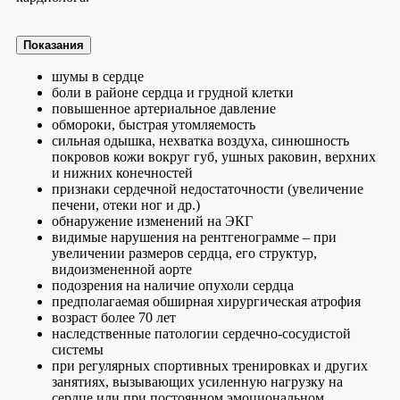
Показания
шумы в сердце
боли в районе сердца и грудной клетки
повышенное артериальное давление
обмороки, быстрая утомляемость
сильная одышка, нехватка воздуха, синюшность
покровов кожи вокруг губ, ушных раковин, верхних
и нижних конечностей
признаки сердечной недостаточности (увеличение
печени, отеки ног и др.)
обнаружение изменений на ЭКГ
видимые нарушения на рентгенограмме – при
увеличении размеров сердца, его структур,
видоизмененной аорте
подозрения на наличие опухоли сердца
предполагаемая обширная хирургическая атрофия
возраст более 70 лет
наследственные патологии сердечно-сосудистой
системы
при регулярных спортивных тренировках и других
занятиях, вызывающих усиленную нагрузку на
сердце или при постоянном эмоциональном