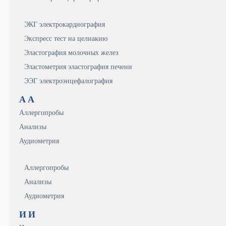
ЭКГ электрокардиография
Экспресс тест на целиакию
Эластография молочных желез
Эластометрия эластография печени
ЭЭГ электроэнцефалография
А
А
Аллергопробы
Анализы
Аудиометрия
Аллергопробы
Анализы
Аудиометрия
И
И