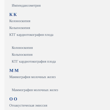
Импендансометрия
К
К
Колоноскопия
Кольпоскопия
КТГ кардиотокография плода
Колоноскопия
Кольпоскопия
КТГ кардиотокография плода
М
М
Маммография молочных желез
Маммография молочных желез
О
О
Отоакустическая эмиссия