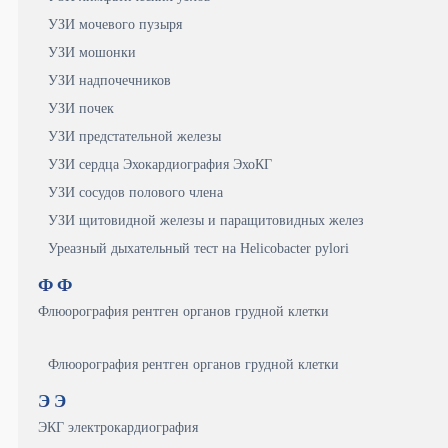
УЗИ мочевого пузыря
УЗИ мошонки
УЗИ надпочечников
УЗИ почек
УЗИ предстательной железы
УЗИ сердца Эхокардиография ЭхоКГ
УЗИ сосудов полового члена
УЗИ щитовидной железы и паращитовидных желез
Уреазный дыхательный тест на Helicobacter pylori
Ф
Ф
Флюорография рентген органов грудной клетки
Флюорография рентген органов грудной клетки
Э
Э
ЭКГ электрокардиография