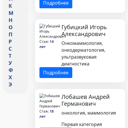
Подробнее
К
М
Н
Губицкий Игорь
О
Александрович
П
Р
Стаж:
14
Онкомаммология,
лет
С
онкодерматология,
Т
ультразвуковая
У
диагностика
Ф
Подробнее
Х
Э
Лобашев Андрей
Германович
Стаж:
18
онкология, маммология
лет
Первая категория