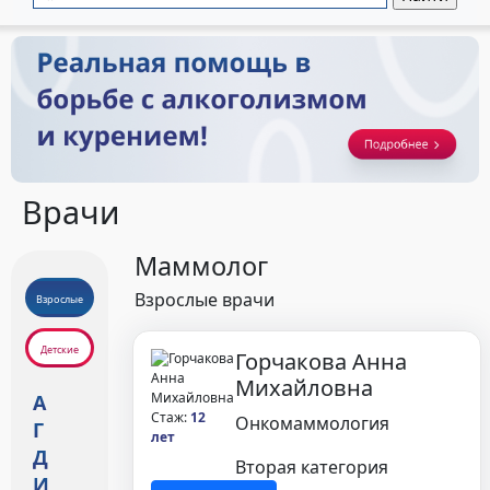
Врачи
Маммолог
Взрослые врачи
Взрослые
Детские
Горчакова Анна
Михайловна
А
Стаж:
12
Онкомаммология
Г
лет
Д
Вторая категория
И