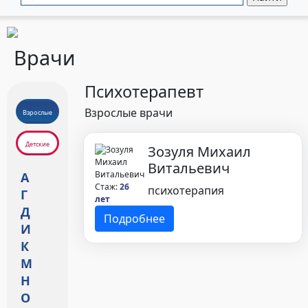
Врачи
Психотерапевт
Взрослые врачи
Взрослые
Детские
Зозуля Михаил
Витальевич
А
Стаж:
26
психотерапия
Г
лет
Д
Подробнее
И
К
М
Н
О