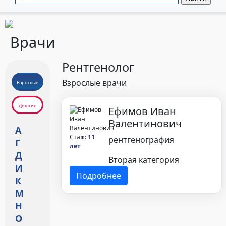
Врачи
Рентгенолог
Взрослые врачи
Взрослые
Детские
Ефимов Иван
Валентинович
А
Стаж:
11
рентгенография
Г
лет
Д
Вторая категория
И
Подробнее
К
М
Н
О